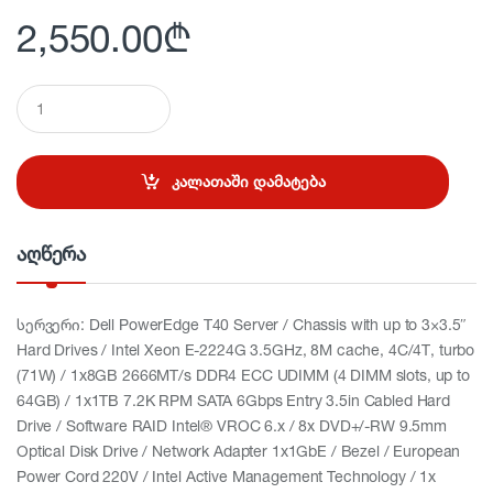
2,550.00
₾
Q
u
a
n
t
კალათაში დამატება
i
t
y
აღწერა
სერვერი: Dell PowerEdge T40 Server / Chassis with up to 3×3.5″
Hard Drives / Intel Xeon E-2224G 3.5GHz, 8M cache, 4C/4T, turbo
(71W) / 1x8GB 2666MT/s DDR4 ECC UDIMM (4 DIMM slots, up to
64GB) / 1x1TB 7.2K RPM SATA 6Gbps Entry 3.5in Cabled Hard
Drive / Software RAID Intel® VROC 6.x / 8x DVD+/-RW 9.5mm
Optical Disk Drive / Network Adapter 1x1GbE / Bezel / European
Power Cord 220V / Intel Active Management Technology / 1x