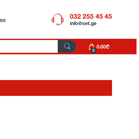
032 255 45 45
ᲢᲘ
info@set.ge
0.00
₾
0