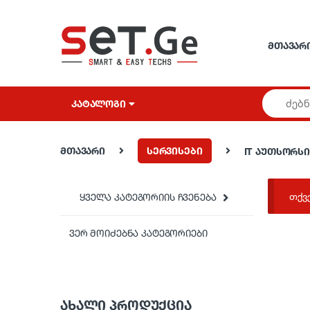
Skip to navigation
Skip to content
ᲛᲗᲐᲕᲐᲠ
ᲙᲐᲢᲐᲚᲝᲒᲘ
მთავარი
სერვისები
IT აუთსორს
თქვ
ყველა კატეგორიის ჩვენება
ვერ მოიძებნა კატეგორიები
ᲐᲮᲐᲚᲘ ᲞᲠᲝᲓᲣᲥᲪᲘᲐ