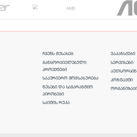
ᲩᲕᲔᲜᲡ ᲨᲔᲡᲐᲮᲔᲑ
ᲕᲐᲙᲐᲜᲡᲘᲔᲑᲘ
ᲒᲐᲜᲮᲝᲠᲪᲘᲔᲚᲔᲑᲣᲚᲘ
ᲡᲔᲠᲕᲘᲡᲔᲑᲘ
ᲞᲠᲝᲔᲥᲢᲔᲑᲘ
ᲐᲣᲗᲡᲝᲠᲡᲘᲜ
ᲡᲐᲙᲣᲠᲘᲔᲠᲝ ᲛᲝᲛᲡᲐᲮᲣᲠᲔᲑᲐ
ᲙᲝᲜᲢᲐᲥᲢᲘ
ᲬᲔᲡᲔᲑᲘ ᲓᲐ ᲡᲐᲒᲐᲠᲐᲜᲢᲘᲝ
ᲝᲠᲒᲐᲜᲘᲖᲐᲪ
ᲞᲘᲠᲝᲑᲔᲑᲘ
ᲡᲐᲘᲢᲘᲡ ᲠᲣᲙᲐ