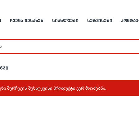
Ი
ᲩᲕᲔᲜᲡ ᲨᲔᲡᲐᲮᲔᲑ
ᲡᲘᲐᲮᲚᲔᲔᲑᲘ
ᲡᲔᲠᲕᲘᲡᲔᲑᲘ
ᲙᲝᲜᲢᲐᲥ
ინგი
ენი შერჩევის შესატყვისი პროდუქტი ვერ მოიძებნა.