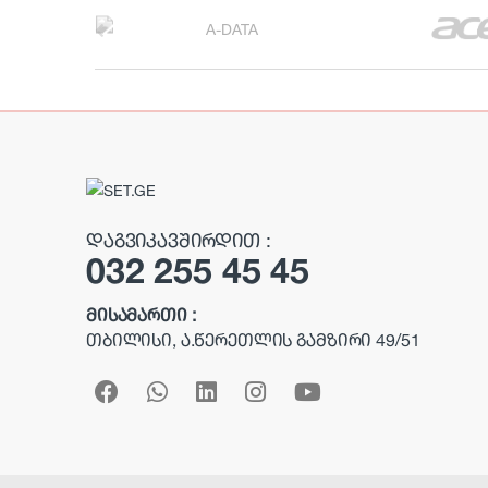
B
r
a
n
d
s
ᲓᲐᲒᲕᲘᲙᲐᲕᲨᲘᲠᲓᲘᲗ :
032 255 45 45
C
a
ᲛᲘᲡᲐᲛᲐᲠᲗᲘ :
ᲗᲑᲘᲚᲘᲡᲘ, Ა.ᲬᲔᲠᲔᲗᲚᲘᲡ ᲒᲐᲛᲖᲘᲠᲘ 49/51
r
o
u