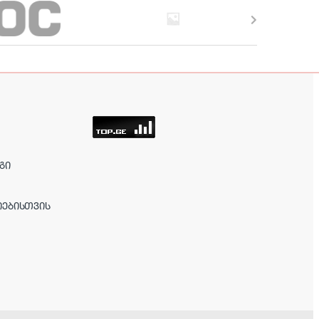
ᲒᲘ
ᲘᲔᲑᲘᲡᲗᲕᲘᲡ