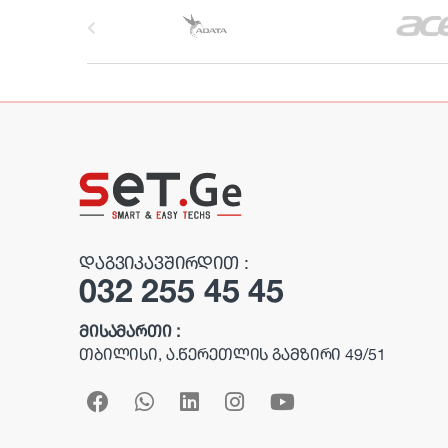
B
r
a
n
d
s
C
ᲓᲐᲒᲕᲘᲙᲐᲕᲨᲘᲠᲓᲘᲗ :
032 255 45 45
a
r
ᲛᲘᲡᲐᲛᲐᲠᲗᲘ :
ᲗᲑᲘᲚᲘᲡᲘ, Ა.ᲬᲔᲠᲔᲗᲚᲘᲡ ᲒᲐᲛᲖᲘᲠᲘ 49/51
o
u