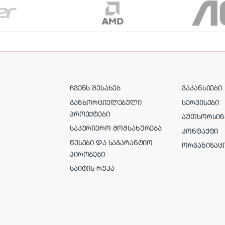
ᲩᲕᲔᲜᲡ ᲨᲔᲡᲐᲮᲔᲑ
ᲕᲐᲙᲐᲜᲡᲘᲔᲑᲘ
ᲒᲐᲜᲮᲝᲠᲪᲘᲔᲚᲔᲑᲣᲚᲘ
ᲡᲔᲠᲕᲘᲡᲔᲑᲘ
ᲞᲠᲝᲔᲥᲢᲔᲑᲘ
ᲐᲣᲗᲡᲝᲠᲡᲘᲜ
ᲡᲐᲙᲣᲠᲘᲔᲠᲝ ᲛᲝᲛᲡᲐᲮᲣᲠᲔᲑᲐ
ᲙᲝᲜᲢᲐᲥᲢᲘ
ᲬᲔᲡᲔᲑᲘ ᲓᲐ ᲡᲐᲒᲐᲠᲐᲜᲢᲘᲝ
ᲝᲠᲒᲐᲜᲘᲖᲐᲪ
ᲞᲘᲠᲝᲑᲔᲑᲘ
ᲡᲐᲘᲢᲘᲡ ᲠᲣᲙᲐ