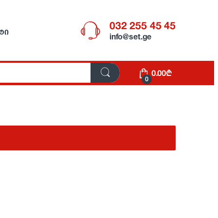
032 255 45 45
ᲢᲘ
info@set.ge
0.00
₾
0