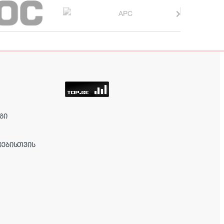
ᲒᲘ
ᲘᲔᲑᲘᲡᲗᲕᲘᲡ