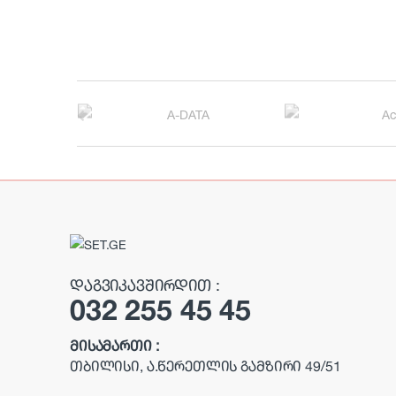
B
r
a
n
d
s
ᲓᲐᲒᲕᲘᲙᲐᲕᲨᲘᲠᲓᲘᲗ :
032 255 45 45
C
a
ᲛᲘᲡᲐᲛᲐᲠᲗᲘ :
ᲗᲑᲘᲚᲘᲡᲘ, Ა.ᲬᲔᲠᲔᲗᲚᲘᲡ ᲒᲐᲛᲖᲘᲠᲘ 49/51
r