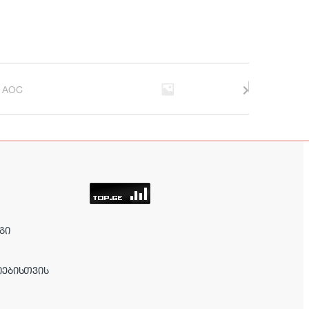
ᲒᲘ
ᲘᲔᲑᲘᲡᲗᲕᲘᲡ