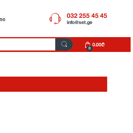
032 255 45 45
ᲢᲘ
info@set.ge
0.00
₾
0