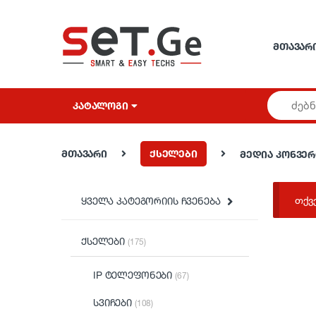
Skip to navigation
Skip to content
ᲛᲗᲐᲕᲐᲠ
ᲙᲐᲢᲐᲚᲝᲒᲘ
მთავარი
ქსელები
მედია კონვე
თქვ
ყველა კატეგორიის ჩვენება
ქსელები
(175)
IP ტელეფონები
(67)
სვიჩები
(108)