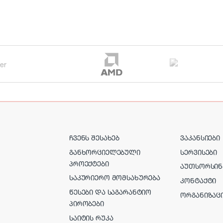
ᲩᲕᲔᲜᲡ ᲨᲔᲡᲐᲮᲔᲑ
ᲕᲐᲙᲐᲜᲡᲘᲔᲑᲘ
ᲒᲐᲜᲮᲝᲠᲪᲘᲔᲚᲔᲑᲣᲚᲘ
ᲡᲔᲠᲕᲘᲡᲔᲑᲘ
ᲞᲠᲝᲔᲥᲢᲔᲑᲘ
ᲐᲣᲗᲡᲝᲠᲡᲘᲜ
ᲡᲐᲙᲣᲠᲘᲔᲠᲝ ᲛᲝᲛᲡᲐᲮᲣᲠᲔᲑᲐ
ᲙᲝᲜᲢᲐᲥᲢᲘ
ᲬᲔᲡᲔᲑᲘ ᲓᲐ ᲡᲐᲒᲐᲠᲐᲜᲢᲘᲝ
ᲝᲠᲒᲐᲜᲘᲖᲐᲪ
ᲞᲘᲠᲝᲑᲔᲑᲘ
ᲡᲐᲘᲢᲘᲡ ᲠᲣᲙᲐ