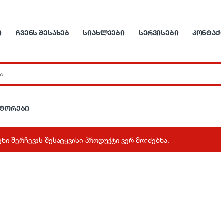
Ი
ᲩᲕᲔᲜᲡ ᲨᲔᲡᲐᲮᲔᲑ
ᲡᲘᲐᲮᲚᲔᲔᲑᲘ
ᲡᲔᲠᲕᲘᲡᲔᲑᲘ
ᲙᲝᲜᲢᲐᲥ
რტორები
ენი შერჩევის შესატყვისი პროდუქტი ვერ მოიძებნა.