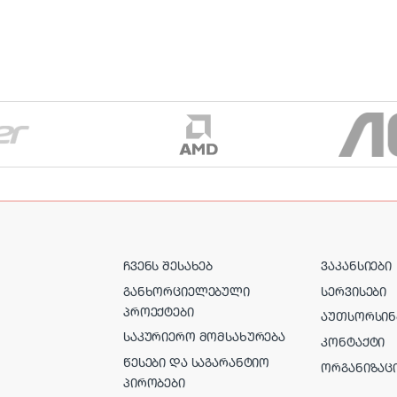
ᲩᲕᲔᲜᲡ ᲨᲔᲡᲐᲮᲔᲑ
ᲕᲐᲙᲐᲜᲡᲘᲔᲑᲘ
ᲒᲐᲜᲮᲝᲠᲪᲘᲔᲚᲔᲑᲣᲚᲘ
ᲡᲔᲠᲕᲘᲡᲔᲑᲘ
ᲞᲠᲝᲔᲥᲢᲔᲑᲘ
ᲐᲣᲗᲡᲝᲠᲡᲘᲜ
ᲡᲐᲙᲣᲠᲘᲔᲠᲝ ᲛᲝᲛᲡᲐᲮᲣᲠᲔᲑᲐ
ᲙᲝᲜᲢᲐᲥᲢᲘ
ᲬᲔᲡᲔᲑᲘ ᲓᲐ ᲡᲐᲒᲐᲠᲐᲜᲢᲘᲝ
ᲝᲠᲒᲐᲜᲘᲖᲐᲪ
ᲞᲘᲠᲝᲑᲔᲑᲘ