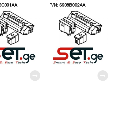
6C001AA
P/N:
6908B002AA