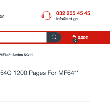
032 255 45 45
ᲢᲘ
info@set.ge
0.00
₾
0
MF64** Series NG11
54C 1200 Pages For MF64**
1