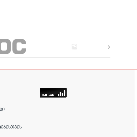
ᲒᲘ
ᲘᲔᲑᲘᲡᲗᲕᲘᲡ