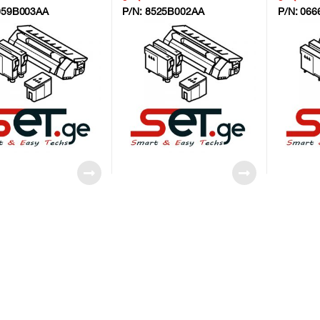
059B003AA
P/N:
8525B002AA
P/N:
066