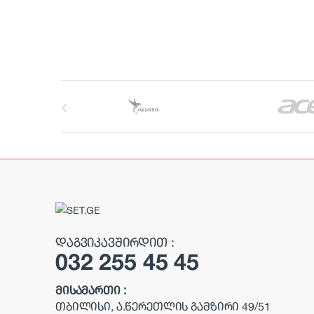
B
r
a
n
d
s
ᲓᲐᲒᲕᲘᲙᲐᲕᲨᲘᲠᲓᲘᲗ :
032 255 45 45
C
a
ᲛᲘᲡᲐᲛᲐᲠᲗᲘ :
ᲗᲑᲘᲚᲘᲡᲘ, Ა.ᲬᲔᲠᲔᲗᲚᲘᲡ ᲒᲐᲛᲖᲘᲠᲘ 49/51