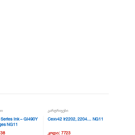
ბი
კარტრიჯები
Series Ink – GI490Y
Cexv42 Ir2202, 2204… NG11
ges NG11
738
კოდი:
7723