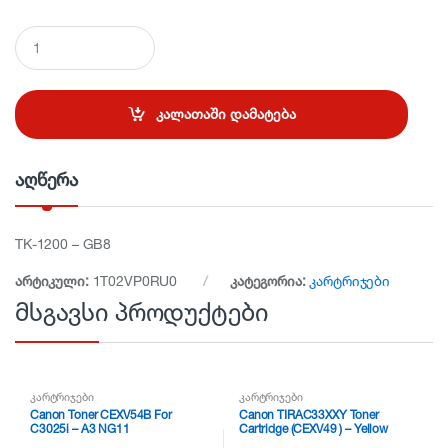
Q
u
a
n
t
კალათაში დამატება
i
t
y
აღწერა
TK-1200 – GB8
არტიკული:
1T02VP0RU0
კატეგორია:
კარტრიჯები
მსგავსი პროდუქტები
კარტრიჯები
კარტრიჯები
Canon Toner CEXV54B For
Canon TIRAC33XXY Toner
C3025i – A3 NG11
Cartridge (CEXV49 ) – Yellow
NG11