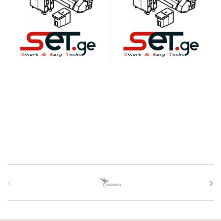
B
r
a