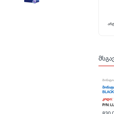
არ
მსგა
მონიტო
მონიტ
BLACK
(3840×
კოდი:
P/N:
L
830.