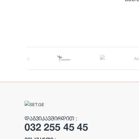
B
r
a
n
d
s
ᲓᲐᲒᲕᲘᲙᲐᲕᲨᲘᲠᲓᲘᲗ :
032 255 45 45
C