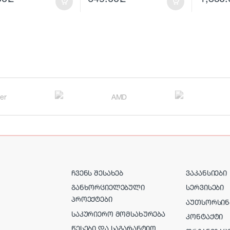
ᲩᲕᲔᲜᲡ ᲨᲔᲡᲐᲮᲔᲑ
ᲕᲐᲙᲐᲜᲡᲘᲔᲑᲘ
ᲒᲐᲜᲮᲝᲠᲪᲘᲔᲚᲔᲑᲣᲚᲘ
ᲡᲔᲠᲕᲘᲡᲔᲑᲘ
ᲞᲠᲝᲔᲥᲢᲔᲑᲘ
ᲐᲣᲗᲡᲝᲠᲡᲘᲜ
ᲡᲐᲙᲣᲠᲘᲔᲠᲝ ᲛᲝᲛᲡᲐᲮᲣᲠᲔᲑᲐ
ᲙᲝᲜᲢᲐᲥᲢᲘ
ᲬᲔᲡᲔᲑᲘ ᲓᲐ ᲡᲐᲒᲐᲠᲐᲜᲢᲘᲝ