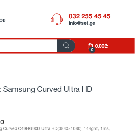
032 255 45 45
ᲢᲘ
info@set.ge
0.00
₾
0
 Samsung Curved Ultra HD
CI
 Curved C49HG90D Ultra HD(3840×1080), 144ghz, 1ms,