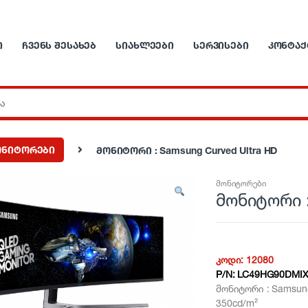
Ი
ᲩᲕᲔᲜᲡ ᲨᲔᲡᲐᲮᲔᲑ
ᲡᲘᲐᲮᲚᲔᲔᲑᲘ
ᲡᲔᲠᲕᲘᲡᲔᲑᲘ
ᲙᲝᲜᲢᲐᲥ
ონიტორები
მონიტორი : Samsung Curved Ultra HD
მონიტორები
მონიტორი :
კოდი:
12080
P/N:
LC49HG90DMIX
მონიტორი : Samsung
350cd/m²