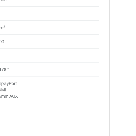
/m²
TG
178 °
splayPort
DMI
3.5mm AUX