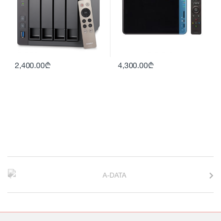
2,400.00
₾
4,300.00
₾
B
r
a