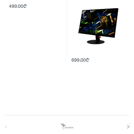
499.00
₾
699.00
₾
B
r