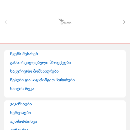
B
r
a
n
ჩვენს შესახებ
d
განხორციელებული პროექტები
საკურიერო მომსახურება
s
წესები და საგარანტიო პირობები
C
საიტის რუკა
a
ვაკანსიები
r
სერვისები
o
აუთსორსინგი
კონტაქტი