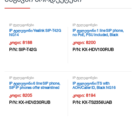
IP ტელეფონები
IP ტელეფონები
IP ტელეფონი Yealink SIP-T42G
IP ტელეფონი 1 line SIP phone,
NG14
no PoE, PSU included, Black
NG16
კოდი:
8188
კოდი:
8200
P/N:
SIP-T42G
P/N:
KX-HDV100RUB
IP ტელეფონები
IP ტელეფონები
IP ტელეფონი 6 line SIP phone,
IP ტელეფონი ITS with
SIP IP phones offer streamlined
AOH/Caller ID, Black NG16
functions and the high definition
კოდი:
8205
კოდი:
8194
voice quality that’s essential for
effective communication ( Without
P/N:
KX-HDV230RUB
P/N:
KX-TS2356UAB
AC adapter), 2.3 inch Backlight
LCD Display, 5.1 inch Self
Labelling Backlight LCD Display, –
2 x 12 Self Labelling,
Programmable Buttons, 2 Giga
Ethernet Ports (10/100/1000M),
PoE, Full Duplex Speakerphone,
EHS (Electronic Hook Switch)