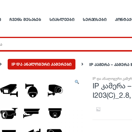
Ი
ᲩᲕᲔᲜᲡ ᲨᲔᲡᲐᲮᲔᲑ
ᲡᲘᲐᲮᲚᲔᲔᲑᲘ
ᲡᲔᲠᲕᲘᲡᲔᲑᲘ
ᲙᲝᲜᲢᲐᲥ
IP და ანალოგური კამერები
IP კამერა – კამერა I
IP და ანალოგური კამე
IP კამერა –
I203(C)_2.