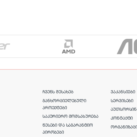
ᲩᲕᲔᲜᲡ ᲨᲔᲡᲐᲮᲔᲑ
ᲕᲐᲙᲐᲜᲡᲘᲔᲑᲘ
ᲒᲐᲜᲮᲝᲠᲪᲘᲔᲚᲔᲑᲣᲚᲘ
ᲡᲔᲠᲕᲘᲡᲔᲑᲘ
ᲞᲠᲝᲔᲥᲢᲔᲑᲘ
ᲐᲣᲗᲡᲝᲠᲡᲘᲜ
ᲡᲐᲙᲣᲠᲘᲔᲠᲝ ᲛᲝᲛᲡᲐᲮᲣᲠᲔᲑᲐ
ᲙᲝᲜᲢᲐᲥᲢᲘ
ᲬᲔᲡᲔᲑᲘ ᲓᲐ ᲡᲐᲒᲐᲠᲐᲜᲢᲘᲝ
ᲝᲠᲒᲐᲜᲘᲖᲐᲪ
ᲞᲘᲠᲝᲑᲔᲑᲘ