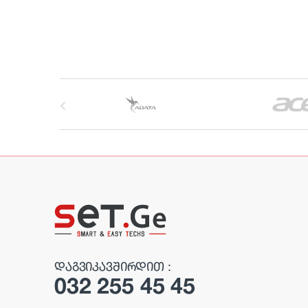
B
r
a
n
d
s
C
ᲓᲐᲒᲕᲘᲙᲐᲕᲨᲘᲠᲓᲘᲗ :
032 255 45 45
a