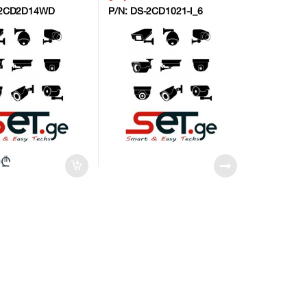
2CD2D14WD
P/N:
DS-2CD1021-I_6
0
₾