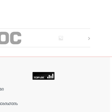
ᲒᲘ
ᲘᲔᲑᲘᲡᲗᲕᲘᲡ