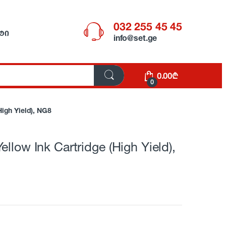
032 255 45 45
ᲢᲘ
info@set.ge
0.00
₾
0
High Yield), NG8
llow Ink Cartridge (High Yield),