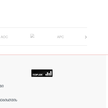
ᲒᲘ
ᲘᲔᲑᲘᲡᲗᲕᲘᲡ