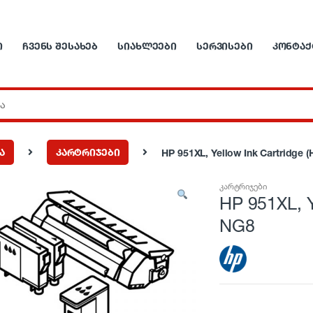
Ი
ᲩᲕᲔᲜᲡ ᲨᲔᲡᲐᲮᲔᲑ
ᲡᲘᲐᲮᲚᲔᲔᲑᲘ
ᲡᲔᲠᲕᲘᲡᲔᲑᲘ
ᲙᲝᲜᲢᲐᲥ
ა
კარტრიჯები
HP 951XL, Yellow Ink Cartridge (
კარტრიჯები
HP 951XL, Ye
NG8