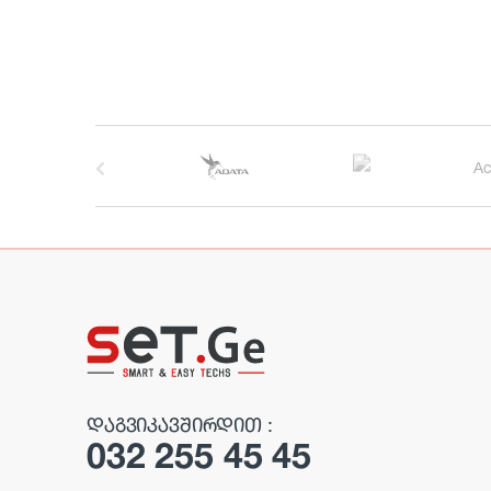
B
r
a
n
d
s
C
ᲓᲐᲒᲕᲘᲙᲐᲕᲨᲘᲠᲓᲘᲗ :
032 255 45 45
a