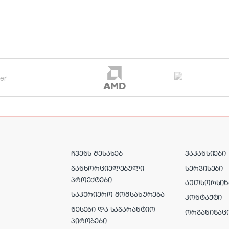
ᲩᲕᲔᲜᲡ ᲨᲔᲡᲐᲮᲔᲑ
ᲕᲐᲙᲐᲜᲡᲘᲔᲑᲘ
ᲒᲐᲜᲮᲝᲠᲪᲘᲔᲚᲔᲑᲣᲚᲘ
ᲡᲔᲠᲕᲘᲡᲔᲑᲘ
ᲞᲠᲝᲔᲥᲢᲔᲑᲘ
ᲐᲣᲗᲡᲝᲠᲡᲘᲜ
ᲡᲐᲙᲣᲠᲘᲔᲠᲝ ᲛᲝᲛᲡᲐᲮᲣᲠᲔᲑᲐ
ᲙᲝᲜᲢᲐᲥᲢᲘ
ᲬᲔᲡᲔᲑᲘ ᲓᲐ ᲡᲐᲒᲐᲠᲐᲜᲢᲘᲝ
ᲝᲠᲒᲐᲜᲘᲖᲐᲪ
ᲞᲘᲠᲝᲑᲔᲑᲘ