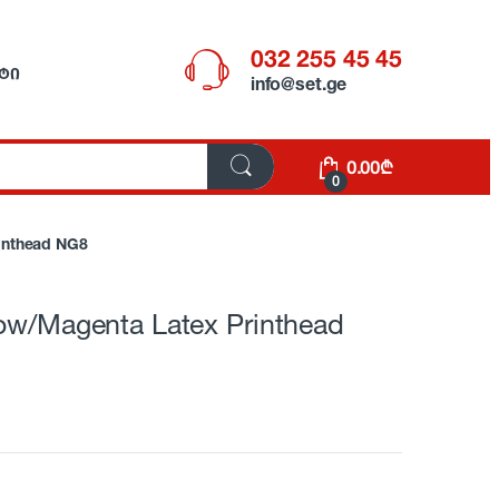
032 255 45 45
ᲢᲘ
info@set.ge
0.00
₾
0
inthead NG8
ow/Magenta Latex Printhead