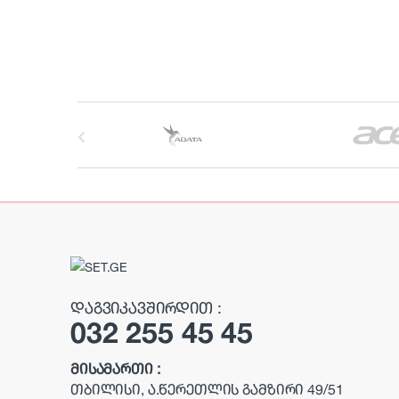
B
r
a
n
d
s
ᲓᲐᲒᲕᲘᲙᲐᲕᲨᲘᲠᲓᲘᲗ :
032 255 45 45
C
a
ᲛᲘᲡᲐᲛᲐᲠᲗᲘ :
ᲗᲑᲘᲚᲘᲡᲘ, Ა.ᲬᲔᲠᲔᲗᲚᲘᲡ ᲒᲐᲛᲖᲘᲠᲘ 49/51