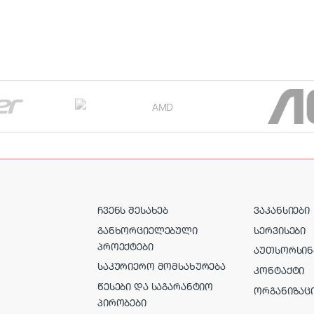
ᲩᲕᲔᲜᲡ ᲨᲔᲡᲐᲮᲔᲑ
ᲕᲐᲙᲐᲜᲡᲘᲔᲑᲘ
ᲒᲐᲜᲮᲝᲠᲪᲘᲔᲚᲔᲑᲣᲚᲘ
ᲡᲔᲠᲕᲘᲡᲔᲑᲘ
ᲞᲠᲝᲔᲥᲢᲔᲑᲘ
ᲐᲣᲗᲡᲝᲠᲡᲘᲜ
ᲡᲐᲙᲣᲠᲘᲔᲠᲝ ᲛᲝᲛᲡᲐᲮᲣᲠᲔᲑᲐ
ᲙᲝᲜᲢᲐᲥᲢᲘ
ᲬᲔᲡᲔᲑᲘ ᲓᲐ ᲡᲐᲒᲐᲠᲐᲜᲢᲘᲝ
ᲝᲠᲒᲐᲜᲘᲖᲐᲪ
ᲞᲘᲠᲝᲑᲔᲑᲘ