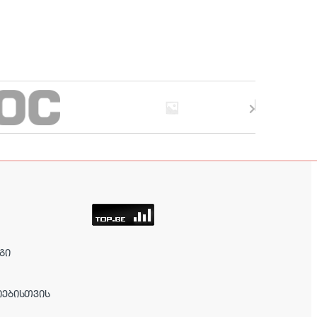
ᲒᲘ
ᲘᲔᲑᲘᲡᲗᲕᲘᲡ