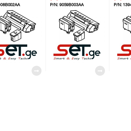
908B002AA
P/N:
9059B003AA
P/N:
139