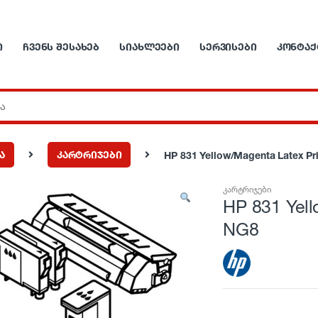
Ი
ᲩᲕᲔᲜᲡ ᲨᲔᲡᲐᲮᲔᲑ
ᲡᲘᲐᲮᲚᲔᲔᲑᲘ
ᲡᲔᲠᲕᲘᲡᲔᲑᲘ
ᲙᲝᲜᲢᲐᲥ
ა
კარტრიჯები
HP 831 Yellow/Magenta Latex Pr
კარტრიჯები
HP 831 Yell
NG8