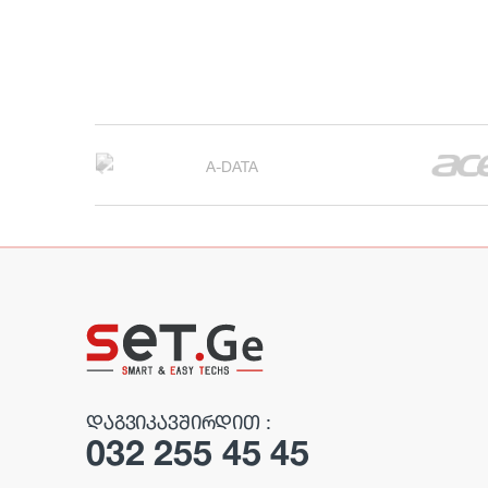
B
r
a
n
d
s
C
ᲓᲐᲒᲕᲘᲙᲐᲕᲨᲘᲠᲓᲘᲗ :
032 255 45 45
a