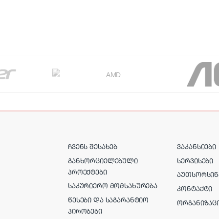
ᲩᲕᲔᲜᲡ ᲨᲔᲡᲐᲮᲔᲑ
ᲕᲐᲙᲐᲜᲡᲘᲔᲑᲘ
ᲒᲐᲜᲮᲝᲠᲪᲘᲔᲚᲔᲑᲣᲚᲘ
ᲡᲔᲠᲕᲘᲡᲔᲑᲘ
ᲞᲠᲝᲔᲥᲢᲔᲑᲘ
ᲐᲣᲗᲡᲝᲠᲡᲘᲜ
ᲡᲐᲙᲣᲠᲘᲔᲠᲝ ᲛᲝᲛᲡᲐᲮᲣᲠᲔᲑᲐ
ᲙᲝᲜᲢᲐᲥᲢᲘ
ᲬᲔᲡᲔᲑᲘ ᲓᲐ ᲡᲐᲒᲐᲠᲐᲜᲢᲘᲝ
ᲝᲠᲒᲐᲜᲘᲖᲐᲪ
ᲞᲘᲠᲝᲑᲔᲑᲘ