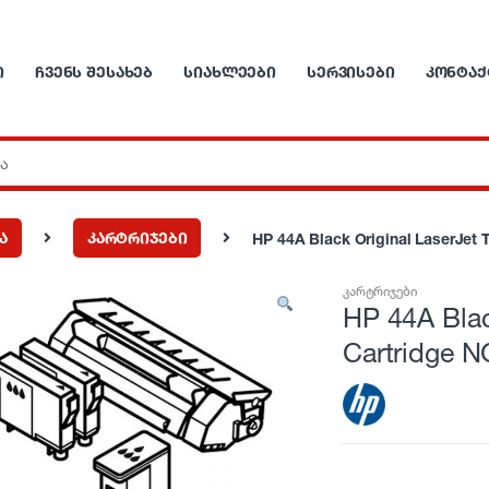
Ი
ᲩᲕᲔᲜᲡ ᲨᲔᲡᲐᲮᲔᲑ
ᲡᲘᲐᲮᲚᲔᲔᲑᲘ
ᲡᲔᲠᲕᲘᲡᲔᲑᲘ
ᲙᲝᲜᲢᲐᲥ
ა
კარტრიჯები
HP 44A Black Original LaserJet 
კარტრიჯები
HP 44A Blac
Cartridge 