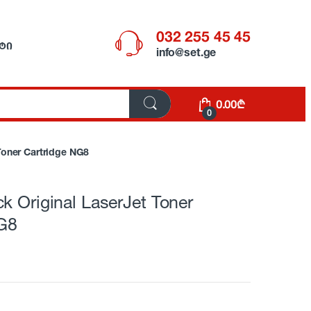
032 255 45 45
ᲢᲘ
info@set.ge
0.00
₾
0
Toner Cartridge NG8
k Original LaserJet Toner
NG8