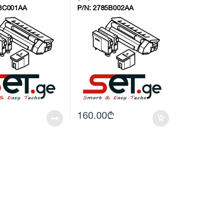
3C001AA
P/N:
2785B002AA
160.00
₾