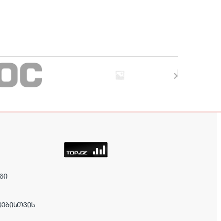
ᲒᲘ
ᲘᲔᲑᲘᲡᲗᲕᲘᲡ