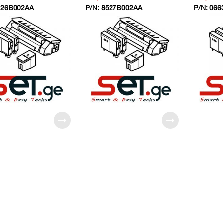
526B002AA
P/N:
8527B002AA
P/N:
066