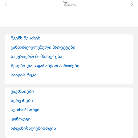
r
a
n
ჩვენს შესახებ
d
განხორციელებული პროექტები
საკურიერო მომსახურება
s
წესები და საგარანტიო პირობები
C
საიტის რუკა
a
ვაკანსიები
r
სერვისები
o
აუთსორსინგი
კონტაქტი
u
ორგანიზაციებისთვის
s