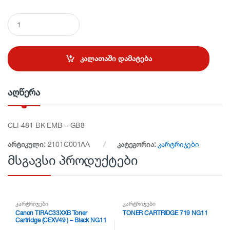
Q
u
a
n
t
კალათაში დამატება
i
t
y
აღწერა
CLI-481 BK EMB – GB8
არტიკული:
2101C001AA
კატეგორია:
კარტრიჯები
მსგავსი პროდუქტები
კარტრიჯები
კარტრიჯები
Canon TIRAC33XXB Toner
TONER CARTRIDGE 719 NG11
Cartridge (CEXV49 ) – Black NG11