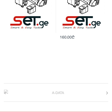
160.00
₾
B
r
a