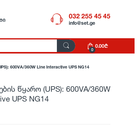
032 255 45 45
ᲢᲘ
info@set.ge
0.00
₾
0
S): 600VA/360W Line Interactive UPS NG14
ების წყარო (UPS): 600VA/360W
ctive UPS NG14