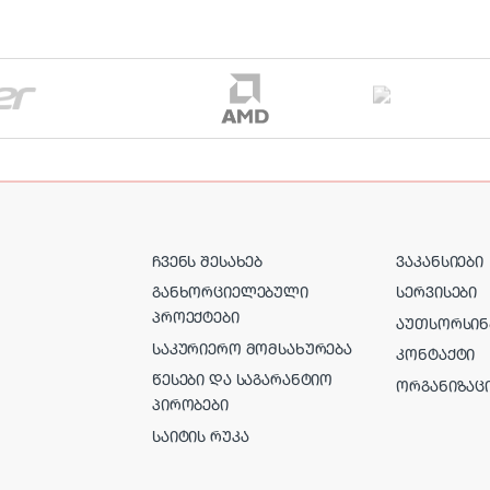
ᲩᲕᲔᲜᲡ ᲨᲔᲡᲐᲮᲔᲑ
ᲕᲐᲙᲐᲜᲡᲘᲔᲑᲘ
ᲒᲐᲜᲮᲝᲠᲪᲘᲔᲚᲔᲑᲣᲚᲘ
ᲡᲔᲠᲕᲘᲡᲔᲑᲘ
ᲞᲠᲝᲔᲥᲢᲔᲑᲘ
ᲐᲣᲗᲡᲝᲠᲡᲘᲜ
ᲡᲐᲙᲣᲠᲘᲔᲠᲝ ᲛᲝᲛᲡᲐᲮᲣᲠᲔᲑᲐ
ᲙᲝᲜᲢᲐᲥᲢᲘ
ᲬᲔᲡᲔᲑᲘ ᲓᲐ ᲡᲐᲒᲐᲠᲐᲜᲢᲘᲝ
ᲝᲠᲒᲐᲜᲘᲖᲐᲪ
ᲞᲘᲠᲝᲑᲔᲑᲘ
ᲡᲐᲘᲢᲘᲡ ᲠᲣᲙᲐ