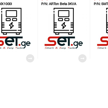
ts/ 230V, Rack/Tower
6x12v/9Ah batteries, 1y warr-
230V 151
MX1000i
P/N:
ARTon Beta 3KVA
P/N:
SMT
G2
6month on batterys NG3
Interacti