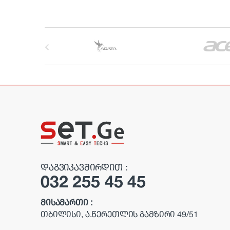
B
r
a
n
d
s
C
ᲓᲐᲒᲕᲘᲙᲐᲕᲨᲘᲠᲓᲘᲗ :
032 255 45 45
a
r
ᲛᲘᲡᲐᲛᲐᲠᲗᲘ :
ᲗᲑᲘᲚᲘᲡᲘ, Ა.ᲬᲔᲠᲔᲗᲚᲘᲡ ᲒᲐᲛᲖᲘᲠᲘ 49/51
o