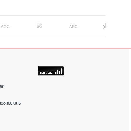
ᲒᲘ
ᲘᲔᲑᲘᲡᲗᲕᲘᲡ