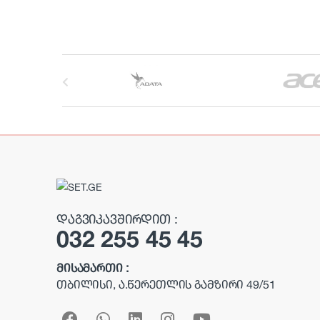
B
r
a
n
d
s
ᲓᲐᲒᲕᲘᲙᲐᲕᲨᲘᲠᲓᲘᲗ :
032 255 45 45
C
a
ᲛᲘᲡᲐᲛᲐᲠᲗᲘ :
ᲗᲑᲘᲚᲘᲡᲘ, Ა.ᲬᲔᲠᲔᲗᲚᲘᲡ ᲒᲐᲛᲖᲘᲠᲘ 49/51
r