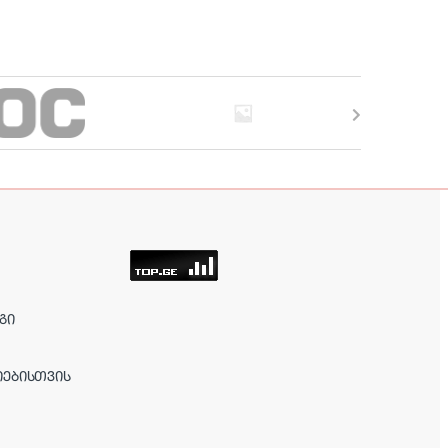
ᲒᲘ
ᲘᲔᲑᲘᲡᲗᲕᲘᲡ