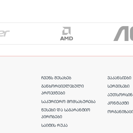
ᲩᲕᲔᲜᲡ ᲨᲔᲡᲐᲮᲔᲑ
ᲕᲐᲙᲐᲜᲡᲘᲔᲑᲘ
ᲒᲐᲜᲮᲝᲠᲪᲘᲔᲚᲔᲑᲣᲚᲘ
ᲡᲔᲠᲕᲘᲡᲔᲑᲘ
ᲞᲠᲝᲔᲥᲢᲔᲑᲘ
ᲐᲣᲗᲡᲝᲠᲡᲘᲜ
ᲡᲐᲙᲣᲠᲘᲔᲠᲝ ᲛᲝᲛᲡᲐᲮᲣᲠᲔᲑᲐ
ᲙᲝᲜᲢᲐᲥᲢᲘ
ᲬᲔᲡᲔᲑᲘ ᲓᲐ ᲡᲐᲒᲐᲠᲐᲜᲢᲘᲝ
ᲝᲠᲒᲐᲜᲘᲖᲐᲪ
ᲞᲘᲠᲝᲑᲔᲑᲘ
ᲡᲐᲘᲢᲘᲡ ᲠᲣᲙᲐ