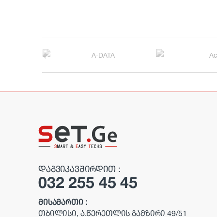
B
r
a
n
d
s
C
ᲓᲐᲒᲕᲘᲙᲐᲕᲨᲘᲠᲓᲘᲗ :
032 255 45 45
a
r
ᲛᲘᲡᲐᲛᲐᲠᲗᲘ :
ᲗᲑᲘᲚᲘᲡᲘ, Ა.ᲬᲔᲠᲔᲗᲚᲘᲡ ᲒᲐᲛᲖᲘᲠᲘ 49/51