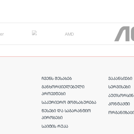
ᲩᲕᲔᲜᲡ ᲨᲔᲡᲐᲮᲔᲑ
ᲕᲐᲙᲐᲜᲡᲘᲔᲑᲘ
ᲒᲐᲜᲮᲝᲠᲪᲘᲔᲚᲔᲑᲣᲚᲘ
ᲡᲔᲠᲕᲘᲡᲔᲑᲘ
ᲞᲠᲝᲔᲥᲢᲔᲑᲘ
ᲐᲣᲗᲡᲝᲠᲡᲘᲜ
ᲡᲐᲙᲣᲠᲘᲔᲠᲝ ᲛᲝᲛᲡᲐᲮᲣᲠᲔᲑᲐ
ᲙᲝᲜᲢᲐᲥᲢᲘ
ᲬᲔᲡᲔᲑᲘ ᲓᲐ ᲡᲐᲒᲐᲠᲐᲜᲢᲘᲝ
ᲝᲠᲒᲐᲜᲘᲖᲐᲪ
ᲞᲘᲠᲝᲑᲔᲑᲘ
ᲡᲐᲘᲢᲘᲡ ᲠᲣᲙᲐ