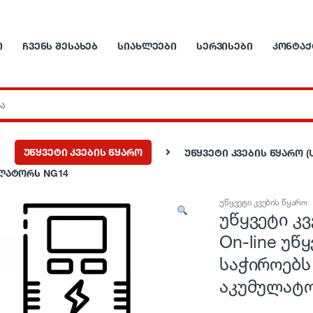
Ი
ᲩᲕᲔᲜᲡ ᲨᲔᲡᲐᲮᲔᲑ
ᲡᲘᲐᲮᲚᲔᲔᲑᲘ
ᲡᲔᲠᲕᲘᲡᲔᲑᲘ
ᲙᲝᲜᲢᲐᲥ
უწყვეტი კვების წყარო
უწყვეტი კვების წყარო (U
ულატორს NG14
უწყვეტი კვების წყარო
უწყვეტი კვ
On-line უწ
საჭიროებს 
აკუმულატ