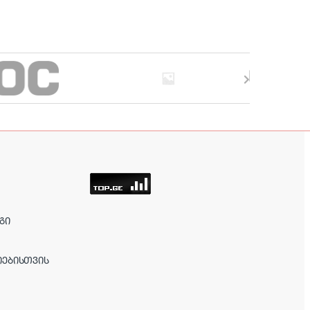
ᲒᲘ
ᲘᲔᲑᲘᲡᲗᲕᲘᲡ