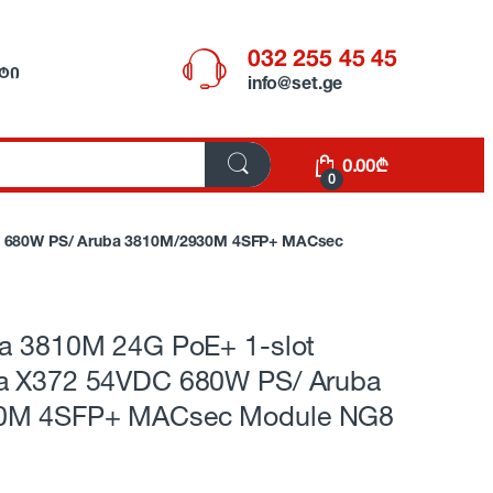
032 255 45 45
ᲢᲘ
info@set.ge
0.00
₾
0
DC 680W PS/ Aruba 3810M/2930M 4SFP+ MACsec
ba 3810M 24G PoE+ 1-slot
a X372 54VDC 680W PS/ Aruba
0M 4SFP+ MACsec Module NG8