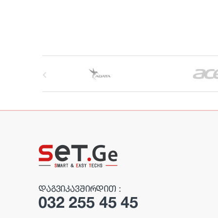
B
r
a
n
d
s
C
ᲓᲐᲒᲕᲘᲙᲐᲕᲨᲘᲠᲓᲘᲗ :
032 255 45 45
a