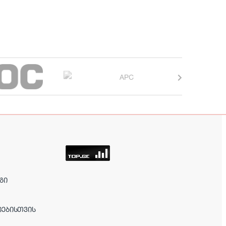
ᲒᲘ
ᲘᲔᲑᲘᲡᲗᲕᲘᲡ