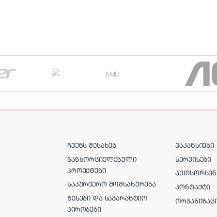
ᲩᲕᲔᲜᲡ ᲨᲔᲡᲐᲮᲔᲑ
ᲕᲐᲙᲐᲜᲡᲘᲔᲑᲘ
ᲒᲐᲜᲮᲝᲠᲪᲘᲔᲚᲔᲑᲣᲚᲘ
ᲡᲔᲠᲕᲘᲡᲔᲑᲘ
ᲞᲠᲝᲔᲥᲢᲔᲑᲘ
ᲐᲣᲗᲡᲝᲠᲡᲘᲜ
ᲡᲐᲙᲣᲠᲘᲔᲠᲝ ᲛᲝᲛᲡᲐᲮᲣᲠᲔᲑᲐ
ᲙᲝᲜᲢᲐᲥᲢᲘ
ᲬᲔᲡᲔᲑᲘ ᲓᲐ ᲡᲐᲒᲐᲠᲐᲜᲢᲘᲝ
ᲝᲠᲒᲐᲜᲘᲖᲐᲪ
ᲞᲘᲠᲝᲑᲔᲑᲘ