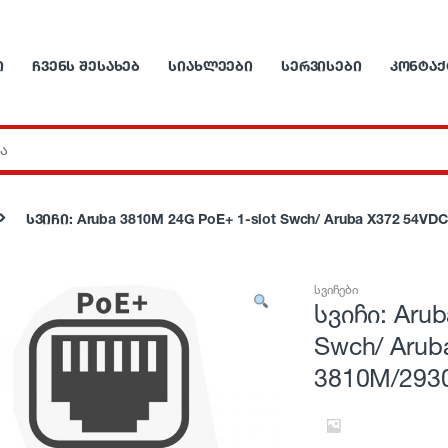
Ი
ᲩᲕᲔᲜᲡ ᲨᲔᲡᲐᲮᲔᲑ
ᲡᲘᲐᲮᲚᲔᲔᲑᲘ
ᲡᲔᲠᲕᲘᲡᲔᲑᲘ
ᲙᲝᲜᲢᲐᲥ
სვიჩი: Aruba 3810M 24G PoE+ 1-slot Swch/ Aruba X372 54V
სვიჩები
სვიჩი: Aru
Swch/ Arub
3810M/293