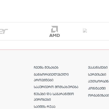
ᲩᲕᲔᲜᲡ ᲨᲔᲡᲐᲮᲔᲑ
ᲕᲐᲙᲐᲜᲡᲘᲔᲑᲘ
ᲒᲐᲜᲮᲝᲠᲪᲘᲔᲚᲔᲑᲣᲚᲘ
ᲡᲔᲠᲕᲘᲡᲔᲑᲘ
ᲞᲠᲝᲔᲥᲢᲔᲑᲘ
ᲐᲣᲗᲡᲝᲠᲡᲘᲜ
ᲡᲐᲙᲣᲠᲘᲔᲠᲝ ᲛᲝᲛᲡᲐᲮᲣᲠᲔᲑᲐ
ᲙᲝᲜᲢᲐᲥᲢᲘ
ᲬᲔᲡᲔᲑᲘ ᲓᲐ ᲡᲐᲒᲐᲠᲐᲜᲢᲘᲝ
ᲝᲠᲒᲐᲜᲘᲖᲐᲪ
ᲞᲘᲠᲝᲑᲔᲑᲘ
ᲡᲐᲘᲢᲘᲡ ᲠᲣᲙᲐ