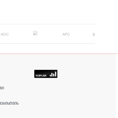
ᲒᲘ
ᲘᲔᲑᲘᲡᲗᲕᲘᲡ