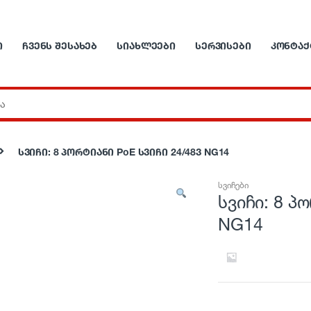
Ი
ᲩᲕᲔᲜᲡ ᲨᲔᲡᲐᲮᲔᲑ
ᲡᲘᲐᲮᲚᲔᲔᲑᲘ
ᲡᲔᲠᲕᲘᲡᲔᲑᲘ
ᲙᲝᲜᲢᲐᲥ
სვიჩი: 8 პორტიანი PoE სვიჩი 24/48ვ NG14
სვიჩები
სვიჩი: 8 პ
NG14