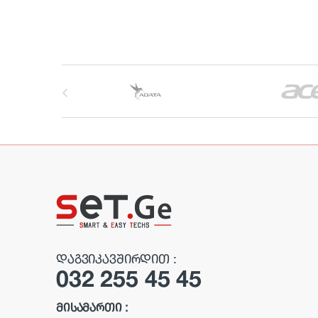
B
r
a
n
d
s
C
ᲓᲐᲒᲕᲘᲙᲐᲕᲨᲘᲠᲓᲘᲗ :
032 255 45 45
a
r
ᲛᲘᲡᲐᲛᲐᲠᲗᲘ :