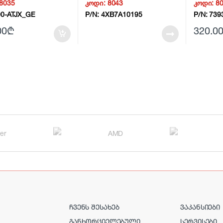
8035
კოდი:
8043
კოდი:
8
riveCusKit 14G NG5
Swap SSD – 4XB7A10195
00-ATJX_GE
P/N:
4XB7A10195
P/N:
739
00
₾
320.0
ᲩᲕᲔᲜᲡ ᲨᲔᲡᲐᲮᲔᲑ
ᲕᲐᲙᲐᲜᲡᲘᲔᲑᲘ
ᲒᲐᲜᲮᲝᲠᲪᲘᲔᲚᲔᲑᲣᲚᲘ
ᲡᲔᲠᲕᲘᲡᲔᲑᲘ