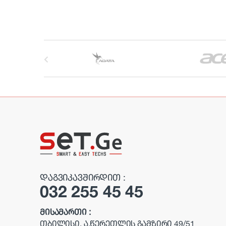
B
r
a
n
d
s
C
ᲓᲐᲒᲕᲘᲙᲐᲕᲨᲘᲠᲓᲘᲗ :
032 255 45 45
a
r
ᲛᲘᲡᲐᲛᲐᲠᲗᲘ :
ᲗᲑᲘᲚᲘᲡᲘ, Ა.ᲬᲔᲠᲔᲗᲚᲘᲡ ᲒᲐᲛᲖᲘᲠᲘ 49/51