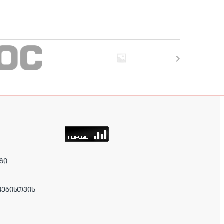
ᲒᲘ
ᲘᲔᲑᲘᲡᲗᲕᲘᲡ