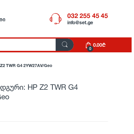
032 255 45 45
ᲢᲘ
info@set.ge
0.00
₾
0
 Z2 TWR G4 2YW27AV/Geo
ადგური: HP Z2 TWR G4
Geo