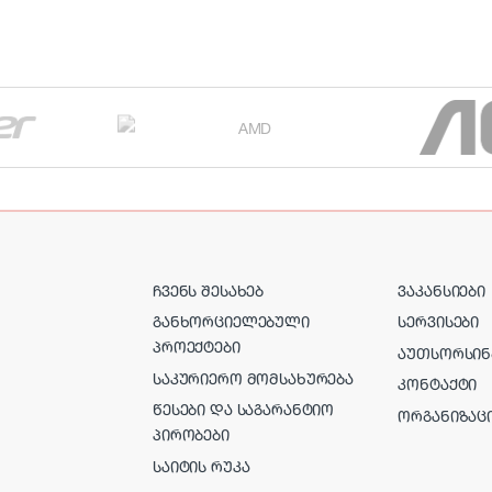
ᲩᲕᲔᲜᲡ ᲨᲔᲡᲐᲮᲔᲑ
ᲕᲐᲙᲐᲜᲡᲘᲔᲑᲘ
ᲒᲐᲜᲮᲝᲠᲪᲘᲔᲚᲔᲑᲣᲚᲘ
ᲡᲔᲠᲕᲘᲡᲔᲑᲘ
ᲞᲠᲝᲔᲥᲢᲔᲑᲘ
ᲐᲣᲗᲡᲝᲠᲡᲘᲜ
ᲡᲐᲙᲣᲠᲘᲔᲠᲝ ᲛᲝᲛᲡᲐᲮᲣᲠᲔᲑᲐ
ᲙᲝᲜᲢᲐᲥᲢᲘ
ᲬᲔᲡᲔᲑᲘ ᲓᲐ ᲡᲐᲒᲐᲠᲐᲜᲢᲘᲝ
ᲝᲠᲒᲐᲜᲘᲖᲐᲪ
ᲞᲘᲠᲝᲑᲔᲑᲘ
ᲡᲐᲘᲢᲘᲡ ᲠᲣᲙᲐ