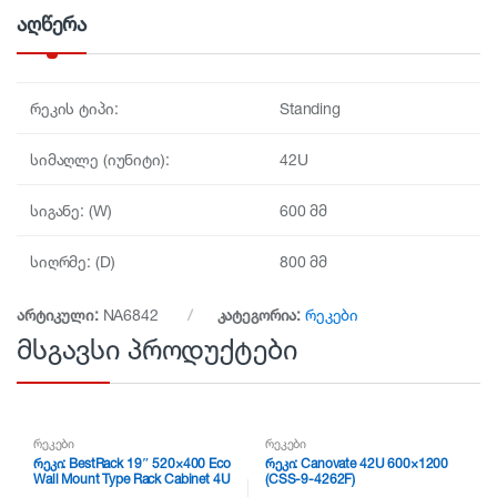
y
აღწერა
რეკის ტიპი:
Standing
სიმაღლე (იუნიტი):
42U
სიგანე: (W)
600 მმ
სიღრმე: (D)
800 მმ
არტიკული:
NA6842
კატეგორია:
რეკები
მსგავსი პროდუქტები
რეკები
რეკები
რეკი: BestRack 19″ 520×400 Eco
რეკი: Canovate 42U 600×1200
Wall Mount Type Rack Cabinet 4U
(CSS-9-4262F)
– ZEY.E04U54