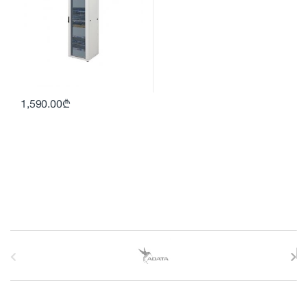
1,590.00
₾
B
r
a