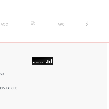
ᲒᲘ
ᲘᲔᲑᲘᲡᲗᲕᲘᲡ