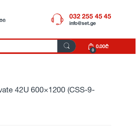
032 255 45 45
ᲢᲘ
info@set.ge
0.00
₾
0
vate 42U 600×1200 (CSS-9-