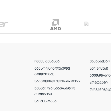
ᲩᲕᲔᲜᲡ ᲨᲔᲡᲐᲮᲔᲑ
ᲕᲐᲙᲐᲜᲡᲘᲔᲑᲘ
ᲒᲐᲜᲮᲝᲠᲪᲘᲔᲚᲔᲑᲣᲚᲘ
ᲡᲔᲠᲕᲘᲡᲔᲑᲘ
ᲞᲠᲝᲔᲥᲢᲔᲑᲘ
ᲐᲣᲗᲡᲝᲠᲡᲘᲜ
ᲡᲐᲙᲣᲠᲘᲔᲠᲝ ᲛᲝᲛᲡᲐᲮᲣᲠᲔᲑᲐ
ᲙᲝᲜᲢᲐᲥᲢᲘ
ᲬᲔᲡᲔᲑᲘ ᲓᲐ ᲡᲐᲒᲐᲠᲐᲜᲢᲘᲝ
ᲝᲠᲒᲐᲜᲘᲖᲐᲪ
ᲞᲘᲠᲝᲑᲔᲑᲘ
ᲡᲐᲘᲢᲘᲡ ᲠᲣᲙᲐ