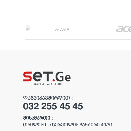
B
r
a
n
d
s
C
ᲓᲐᲒᲕᲘᲙᲐᲕᲨᲘᲠᲓᲘᲗ :
032 255 45 45
a
r
ᲛᲘᲡᲐᲛᲐᲠᲗᲘ :
ᲗᲑᲘᲚᲘᲡᲘ, Ა.ᲬᲔᲠᲔᲗᲚᲘᲡ ᲒᲐᲛᲖᲘᲠᲘ 49/51
o