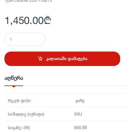
Type Cabinet 20U – GB13
1,450.00
₾
Q
u
a
n
t
კალათაში დამატება
i
t
y
აღწერა
რეკის ტიპი:
გარე
სიმაღლე (იუნიტი):
20U
სიგანე: (W)
600 მმ