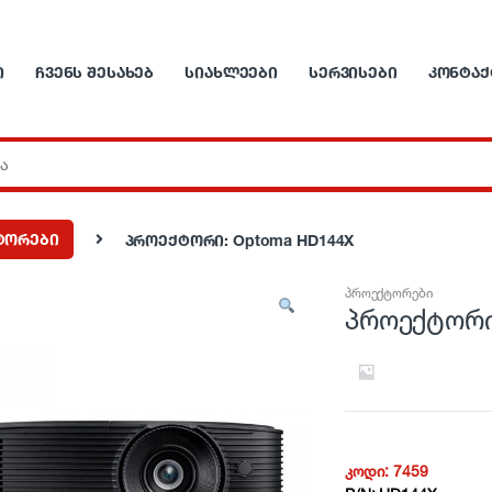
Ი
ᲩᲕᲔᲜᲡ ᲨᲔᲡᲐᲮᲔᲑ
ᲡᲘᲐᲮᲚᲔᲔᲑᲘ
ᲡᲔᲠᲕᲘᲡᲔᲑᲘ
ᲙᲝᲜᲢᲐᲥ
ტორები
პროექტორი: Optoma HD144X
პროექტორები
პროექტორი
კოდი:
7459