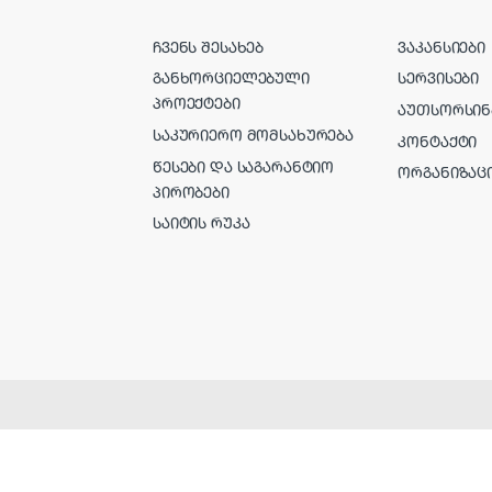
ᲩᲕᲔᲜᲡ ᲨᲔᲡᲐᲮᲔᲑ
ᲕᲐᲙᲐᲜᲡᲘᲔᲑᲘ
ᲒᲐᲜᲮᲝᲠᲪᲘᲔᲚᲔᲑᲣᲚᲘ
ᲡᲔᲠᲕᲘᲡᲔᲑᲘ
ᲞᲠᲝᲔᲥᲢᲔᲑᲘ
ᲐᲣᲗᲡᲝᲠᲡᲘᲜ
ᲡᲐᲙᲣᲠᲘᲔᲠᲝ ᲛᲝᲛᲡᲐᲮᲣᲠᲔᲑᲐ
ᲙᲝᲜᲢᲐᲥᲢᲘ
ᲬᲔᲡᲔᲑᲘ ᲓᲐ ᲡᲐᲒᲐᲠᲐᲜᲢᲘᲝ
ᲝᲠᲒᲐᲜᲘᲖᲐᲪ
ᲞᲘᲠᲝᲑᲔᲑᲘ
ᲡᲐᲘᲢᲘᲡ ᲠᲣᲙᲐ