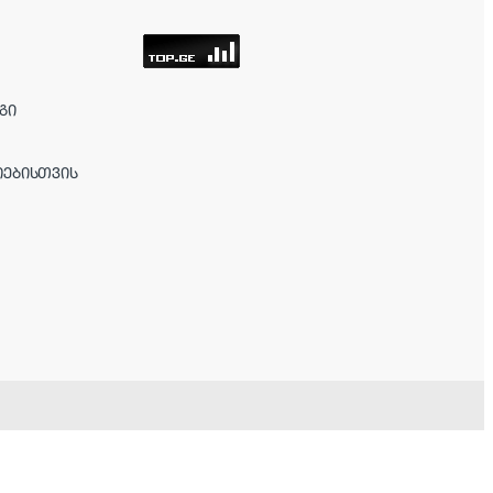
ᲒᲘ
ᲘᲔᲑᲘᲡᲗᲕᲘᲡ