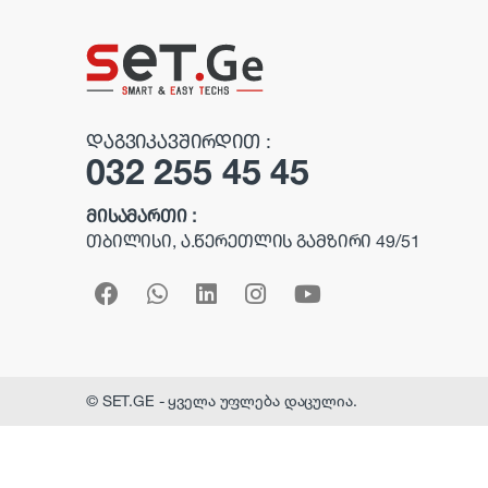
d
s
C
ᲓᲐᲒᲕᲘᲙᲐᲕᲨᲘᲠᲓᲘᲗ :
032 255 45 45
a
r
ᲛᲘᲡᲐᲛᲐᲠᲗᲘ :
ᲗᲑᲘᲚᲘᲡᲘ, Ა.ᲬᲔᲠᲔᲗᲚᲘᲡ ᲒᲐᲛᲖᲘᲠᲘ 49/51
o
u
s
e
© SET.GE - ყველა უფლება დაცულია.
l