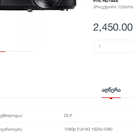
P/N:
HD144X
პროექტორი: Optoma
2,450.00
Q
u
a
n
t
i
t
y
აღწერა
ექნოლოგია:
DLP
აფართოება:
1080p Full HD 1920×1080