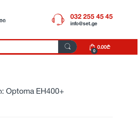
032 255 45 45
ᲢᲘ
info@set.ge
0.00
₾
0
: Optoma EH400+