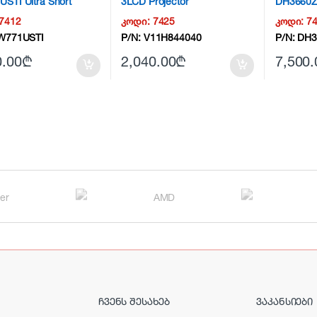
STI Ultra Short
3LCD Projector
DH3660Z 
nteractive Projector
7412
კოდი:
7425
კოდი:
7
W771USTI
P/N:
V11H844040
P/N:
DH3
0.00
₾
2,040.00
₾
7,500.
ᲩᲕᲔᲜᲡ ᲨᲔᲡᲐᲮᲔᲑ
ᲕᲐᲙᲐᲜᲡᲘᲔᲑᲘ