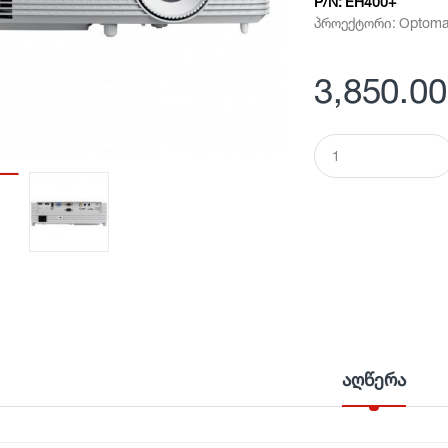
P/N:
EH400+
პროექტორი: Optoma
3,850.00
Q
u
a
n
t
i
t
y
აღწერა