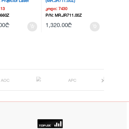
Projector Laser
(MR.JR711.00Z)
413
კოდი:
7430
660Z
P/N:
MR.JR711.00Z
00
₾
1,320.00
₾