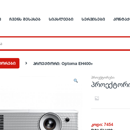
Ი
ᲩᲕᲔᲜᲡ ᲨᲔᲡᲐᲮᲔᲑ
ᲡᲘᲐᲮᲚᲔᲔᲑᲘ
ᲡᲔᲠᲕᲘᲡᲔᲑᲘ
ᲙᲝᲜᲢᲐᲥ
ტორები
პროექტორი: Optoma EH400+
პროექტორები
პროექტორი
კოდი:
7454