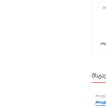
გ
არ
მსგა
პროექტ
პროექტ