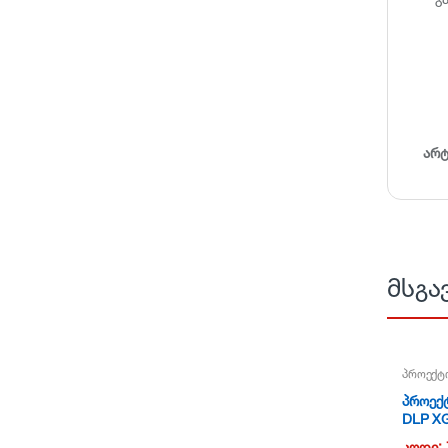
არ
მსგა
პროექტ
პროექ
DLP XG
3200lm
კოდი: