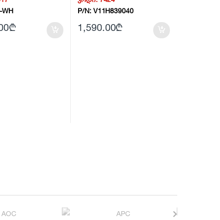
-WH
P/N:
V11H839040
00
₾
1,590.00
₾