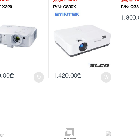
003AA NG2
V-X320
P/N:
C800X
P/N:
Q38
1,800.
0.00
₾
1,420.00
₾