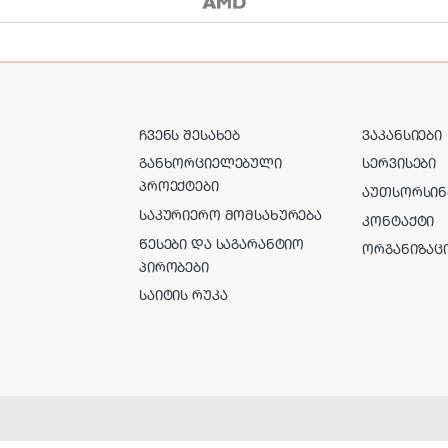
ᲩᲕᲔᲜᲡ ᲨᲔᲡᲐᲮᲔᲑ
ᲕᲐᲙᲐᲜᲡᲘᲔᲑᲘ
ᲒᲐᲜᲮᲝᲠᲪᲘᲔᲚᲔᲑᲣᲚᲘ
ᲡᲔᲠᲕᲘᲡᲔᲑᲘ
ᲞᲠᲝᲔᲥᲢᲔᲑᲘ
ᲐᲣᲗᲡᲝᲠᲡᲘᲜ
ᲡᲐᲙᲣᲠᲘᲔᲠᲝ ᲛᲝᲛᲡᲐᲮᲣᲠᲔᲑᲐ
ᲙᲝᲜᲢᲐᲥᲢᲘ
ᲬᲔᲡᲔᲑᲘ ᲓᲐ ᲡᲐᲒᲐᲠᲐᲜᲢᲘᲝ
ᲝᲠᲒᲐᲜᲘᲖᲐᲪ
ᲞᲘᲠᲝᲑᲔᲑᲘ
ᲡᲐᲘᲢᲘᲡ ᲠᲣᲙᲐ