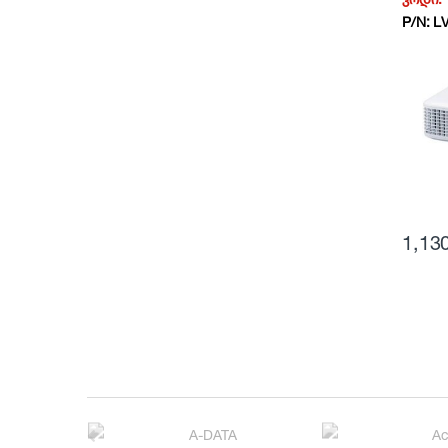
0910C
P/N:
L
1,13
B