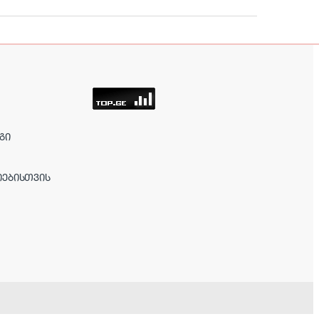
ᲒᲘ
ᲘᲔᲑᲘᲡᲗᲕᲘᲡ