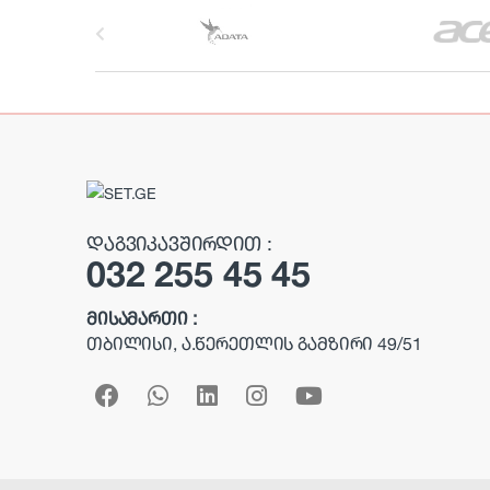
B
r
a
n
d
s
ᲓᲐᲒᲕᲘᲙᲐᲕᲨᲘᲠᲓᲘᲗ :
032 255 45 45
C
a
ᲛᲘᲡᲐᲛᲐᲠᲗᲘ :
ᲗᲑᲘᲚᲘᲡᲘ, Ა.ᲬᲔᲠᲔᲗᲚᲘᲡ ᲒᲐᲛᲖᲘᲠᲘ 49/51
r
o
u