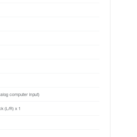
nalog computer input)
k (L/R) x 1