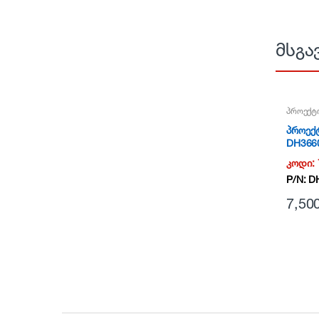
მსგა
პროექტ
პროექტ
DH3660
კოდი:
P/N:
D
7,50