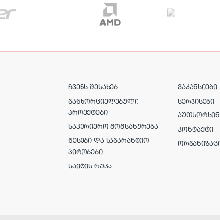
ᲩᲕᲔᲜᲡ ᲨᲔᲡᲐᲮᲔᲑ
ᲕᲐᲙᲐᲜᲡᲘᲔᲑᲘ
ᲒᲐᲜᲮᲝᲠᲪᲘᲔᲚᲔᲑᲣᲚᲘ
ᲡᲔᲠᲕᲘᲡᲔᲑᲘ
ᲞᲠᲝᲔᲥᲢᲔᲑᲘ
ᲐᲣᲗᲡᲝᲠᲡᲘᲜ
ᲡᲐᲙᲣᲠᲘᲔᲠᲝ ᲛᲝᲛᲡᲐᲮᲣᲠᲔᲑᲐ
ᲙᲝᲜᲢᲐᲥᲢᲘ
ᲬᲔᲡᲔᲑᲘ ᲓᲐ ᲡᲐᲒᲐᲠᲐᲜᲢᲘᲝ
ᲝᲠᲒᲐᲜᲘᲖᲐᲪ
ᲞᲘᲠᲝᲑᲔᲑᲘ
ᲡᲐᲘᲢᲘᲡ ᲠᲣᲙᲐ