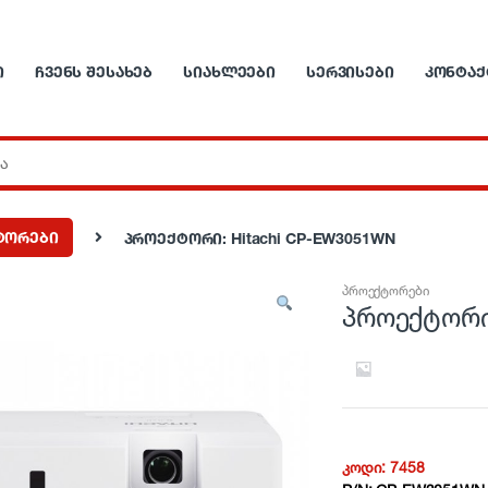
Ი
ᲩᲕᲔᲜᲡ ᲨᲔᲡᲐᲮᲔᲑ
ᲡᲘᲐᲮᲚᲔᲔᲑᲘ
ᲡᲔᲠᲕᲘᲡᲔᲑᲘ
ᲙᲝᲜᲢᲐᲥ
ტორები
პროექტორი: Hitachi CP-EW3051WN
პროექტორები
პროექტორი
კოდი:
7458