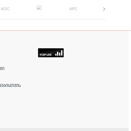
ᲒᲘ
ᲘᲔᲑᲘᲡᲗᲕᲘᲡ