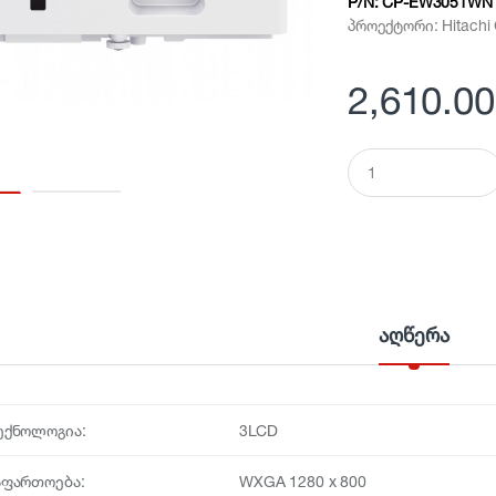
P/N:
CP-EW3051WN
პროექტორი: Hitach
2,610.00
Q
u
a
n
t
i
t
y
აღწერა
ექნოლოგია:
3LCD
აფართოება:
WXGA 1280 x 800