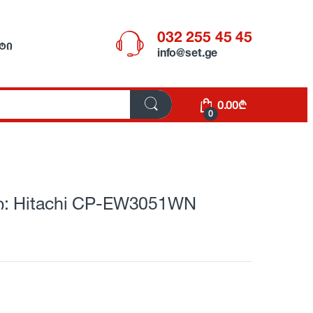
032 255 45 45
ᲢᲘ
info@set.ge
0.00
₾
0
: Hitachi CP-EW3051WN