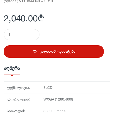
(optional) V11H844040 – GB10
2,040.00
₾
Q
u
a
n
t
კალათაში დამატება
i
t
y
აღწერა
ტექნოლოგია:
3LCD
გაფართოება:
WXGA (1280×800)
სინათლის
3600 Lumens