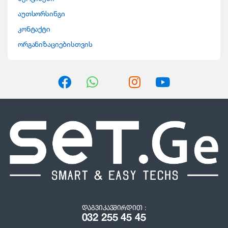
o
აუთსორსინგი
კონტაქტი
u
ორგანიზაციებისთვის
s
e
l
ᲓᲐᲒᲕᲘᲙᲐᲕᲨᲘᲠᲓᲘᲗ :
032 255 45 45