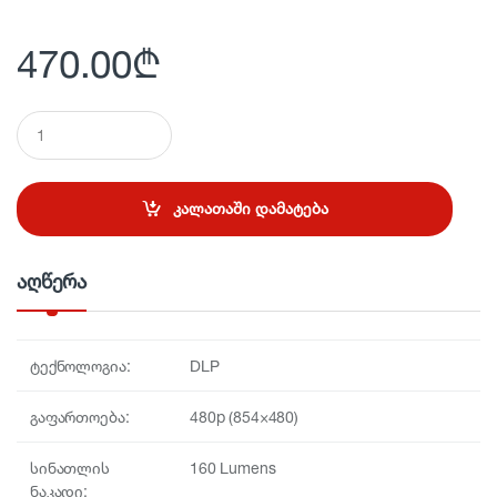
470.00
₾
Q
u
a
n
t
კალათაში დამატება
i
t
y
აღწერა
ტექნოლოგია:
DLP
გაფართოება:
480p (854×480)
სინათლის
160 Lumens
ნაკადი: