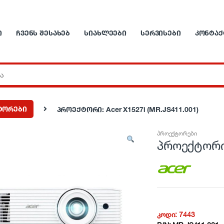
Ი
ᲩᲕᲔᲜᲡ ᲨᲔᲡᲐᲮᲔᲑ
ᲡᲘᲐᲮᲚᲔᲔᲑᲘ
ᲡᲔᲠᲕᲘᲡᲔᲑᲘ
ᲙᲝᲜᲢᲐᲥ
ტორები
პროექტორი: Acer X1527i (MR.JS411.001)
პროექტორები
პროექტორი:
კოდი:
7443