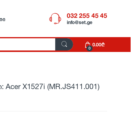
032 255 45 45
ᲢᲘ
info@set.ge
0.00
₾
0
 Acer X1527i (MR.JS411.001)