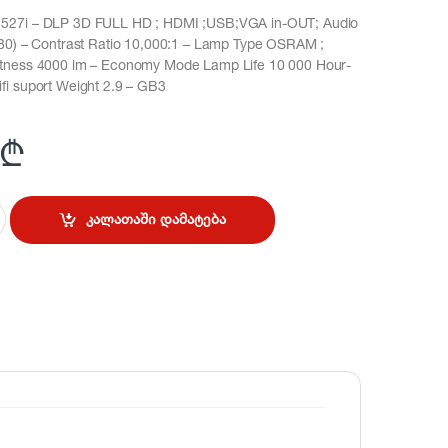
527i – DLP 3D FULL HD ; HDMI ;USB;VGA in-OUT; Audio
80) – Contrast Ratio 10,000:1 – Lamp Type OSRAM ;
tness 4000 lm – Economy Mode Lamp Life 10 000 Hour-
i suport Weight 2.9 – GB3
₾
კალათაში დამატება