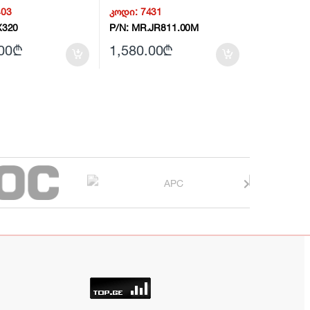
D White –
403
კოდი:
7431
3AA NG2
X320
P/N:
MR.JR811.00M
00
₾
1,580.00
₾