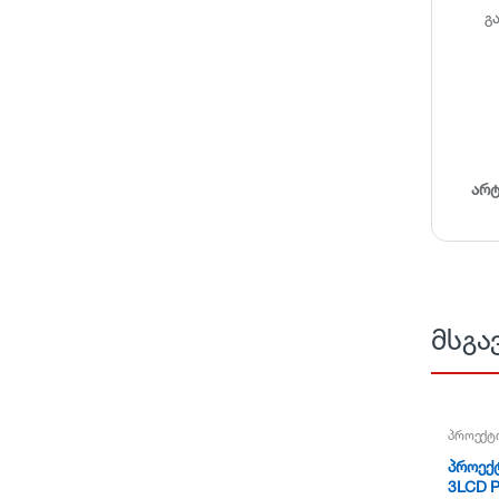
გ
არ
მსგა
პროექტ
პროექ
3LCD P