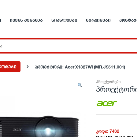
Ი
ᲩᲕᲔᲜᲡ ᲨᲔᲡᲐᲮᲔᲑ
ᲡᲘᲐᲮᲚᲔᲔᲑᲘ
ᲡᲔᲠᲕᲘᲡᲔᲑᲘ
ᲙᲝᲜᲢᲐᲥ
ტორები
პროექტორი: Acer X1327Wi (MR.JS511.001)
პროექტორები
პროექტორი:
კოდი:
7432