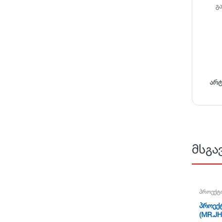
გ
არ
მსგა
პროექტ
პროექტ
(MR.JH