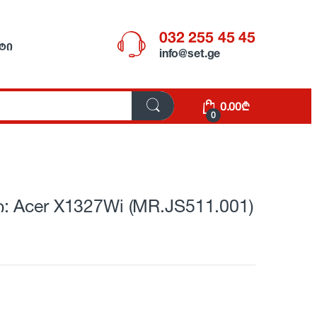
032 255 45 45
ᲢᲘ
info@set.ge
0.00
₾
0
 Acer X1327Wi (MR.JS511.001)