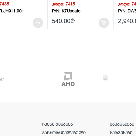
Projector
7435
კოდი:
7415
კოდი:
7
R.JH911.001
P/N:
K7Update
P/N:
DW8
540.00
₾
2,940.
ᲩᲕᲔᲜᲡ ᲨᲔᲡᲐᲮᲔᲑ
ᲕᲐᲙᲐᲜᲡᲘᲔᲑᲘ
ᲒᲐᲜᲮᲝᲠᲪᲘᲔᲚᲔᲑᲣᲚᲘ
ᲡᲔᲠᲕᲘᲡᲔᲑᲘ