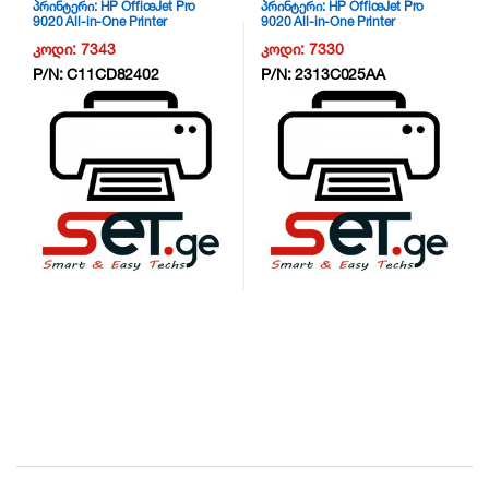
პრინტერი: HP OfficeJet Pro
პრინტერი: HP OfficeJet Pro
9020 All-in-One Printer
9020 All-in-One Printer
/Duplex/Wifi/LAN – 1MR78B –
/Duplex/Wifi/LAN – 1MR78B –
კოდი:
7343
კოდი:
7330
NG6
NG6
P/N:
C11CD82402
P/N:
2313C025AA
B