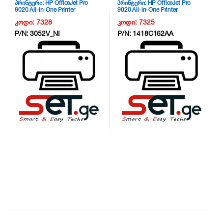
პრინტერი: HP OfficeJet Pro
პრინტერი: HP OfficeJet Pro
9020 All-in-One Printer
9020 All-in-One Printer
/Duplex/Wifi/LAN – 1MR78B –
/Duplex/Wifi/LAN – 1MR78B –
კოდი:
7328
კოდი:
7325
NG6
NG6
P/N:
3052V_NI
P/N:
1418C162AA
B