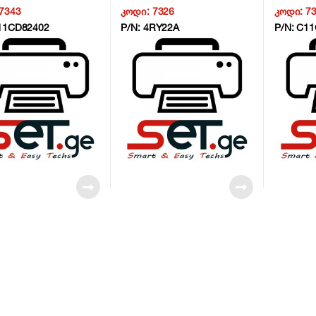
x/Wifi/LAN – 1MR78B –
/Duplex/Wifi/LAN – 1MR78B –
/Duplex/
7343
კოდი:
7326
კოდი:
7
NG6
NG6
11CD82402
P/N:
4RY22A
P/N:
C11