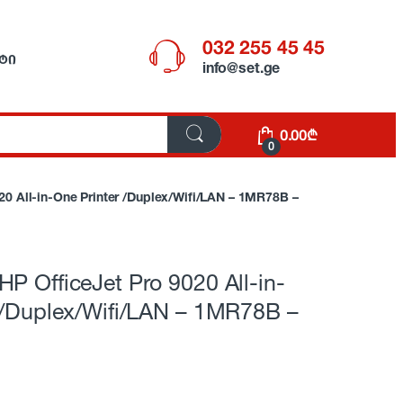
032 255 45 45
ᲢᲘ
info@set.ge
0.00
₾
0
0 All-in-One Printer /Duplex/Wifi/LAN – 1MR78B –
P OfficeJet Pro 9020 All-in-
 /Duplex/Wifi/LAN – 1MR78B –