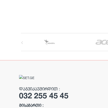
B
r
a
n
d
s
ᲓᲐᲒᲕᲘᲙᲐᲕᲨᲘᲠᲓᲘᲗ :
032 255 45 45
C
a
ᲛᲘᲡᲐᲛᲐᲠᲗᲘ :