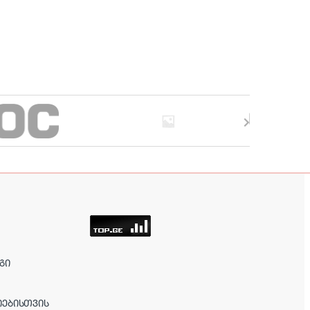
ᲒᲘ
ᲘᲔᲑᲘᲡᲗᲕᲘᲡ