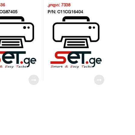
Wifi/LAN – 1MR78B –
/Duplex/Wifi/LAN – 1MR78B –
336
კოდი:
7338
NG6
CG87405
P/N:
C11CG16404