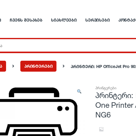
Ი
ᲩᲕᲔᲜᲡ ᲨᲔᲡᲐᲮᲔᲑ
ᲡᲘᲐᲮᲚᲔᲔᲑᲘ
ᲡᲔᲠᲕᲘᲡᲔᲑᲘ
ᲙᲝᲜᲢᲐᲥ
ა
პრინტერები
პრინტერი: HP OfficeJet Pro 902
პრინტერები
პრინტერი: H
One Printer
NG6