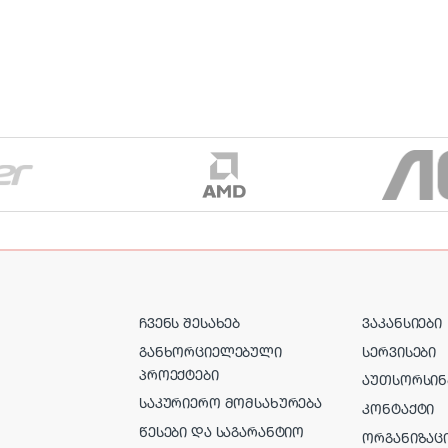
ᲩᲕᲔᲜᲡ ᲨᲔᲡᲐᲮᲔᲑ
ᲕᲐᲙᲐᲜᲡᲘᲔᲑᲘ
ᲒᲐᲜᲮᲝᲠᲪᲘᲔᲚᲔᲑᲣᲚᲘ
ᲡᲔᲠᲕᲘᲡᲔᲑᲘ
ᲞᲠᲝᲔᲥᲢᲔᲑᲘ
ᲐᲣᲗᲡᲝᲠᲡᲘᲜ
ᲡᲐᲙᲣᲠᲘᲔᲠᲝ ᲛᲝᲛᲡᲐᲮᲣᲠᲔᲑᲐ
ᲙᲝᲜᲢᲐᲥᲢᲘ
ᲬᲔᲡᲔᲑᲘ ᲓᲐ ᲡᲐᲒᲐᲠᲐᲜᲢᲘᲝ
ᲝᲠᲒᲐᲜᲘᲖᲐᲪ