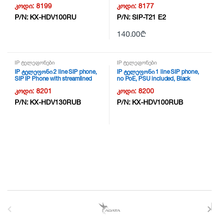
NG16
კოდი:
8199
კოდი:
8177
P/N:
KX-HDV100RU
P/N:
SIP-T21 E2
140.00
₾
IP ტელეფონები
IP ტელეფონები
IP ტელეფონი 2 line SIP phone,
IP ტელეფონი 1 line SIP phone,
SIP IP Phone with streamlined
no PoE, PSU included, Black
functions and the high-definition
NG16
კოდი:
8201
კოდი:
8200
voice quality, PoE ( Without AC
adapter), 2.3 inch Backlight LCD
P/N:
KX-HDV130RUB
P/N:
KX-HDV100RUB
Display,- 2 Programmable
Buttons, 2 Ethernet Ports
(10/100M), Full Duplex
Speakerphone (Black) NG16
B
r