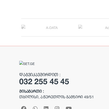
B
r
a
n
d
s
ᲓᲐᲒᲕᲘᲙᲐᲕᲨᲘᲠᲓᲘᲗ :
032 255 45 45
C
a
ᲛᲘᲡᲐᲛᲐᲠᲗᲘ :
ᲗᲑᲘᲚᲘᲡᲘ, Ა.ᲬᲔᲠᲔᲗᲚᲘᲡ ᲒᲐᲛᲖᲘᲠᲘ 49/51
r