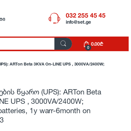
032 255 45 45
ᲢᲘ
info@set.ge
0.00
₾
0
S): ARTon Beta 3KVA On-LINE UPS , 3000VA/2400W;
ების წყარო (UPS): ARTon Beta
NE UPS , 3000VA/2400W;
atteries, 1y warr-6month on
G3