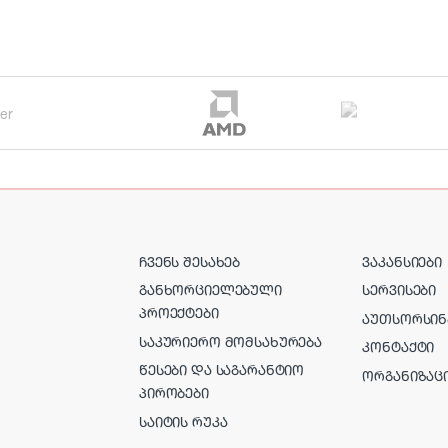
ᲩᲕᲔᲜᲡ ᲨᲔᲡᲐᲮᲔᲑ
ᲕᲐᲙᲐᲜᲡᲘᲔᲑᲘ
ᲒᲐᲜᲮᲝᲠᲪᲘᲔᲚᲔᲑᲣᲚᲘ
ᲡᲔᲠᲕᲘᲡᲔᲑᲘ
ᲞᲠᲝᲔᲥᲢᲔᲑᲘ
ᲐᲣᲗᲡᲝᲠᲡᲘᲜ
ᲡᲐᲙᲣᲠᲘᲔᲠᲝ ᲛᲝᲛᲡᲐᲮᲣᲠᲔᲑᲐ
ᲙᲝᲜᲢᲐᲥᲢᲘ
ᲬᲔᲡᲔᲑᲘ ᲓᲐ ᲡᲐᲒᲐᲠᲐᲜᲢᲘᲝ
ᲝᲠᲒᲐᲜᲘᲖᲐᲪ
ᲞᲘᲠᲝᲑᲔᲑᲘ
ᲡᲐᲘᲢᲘᲡ ᲠᲣᲙᲐ