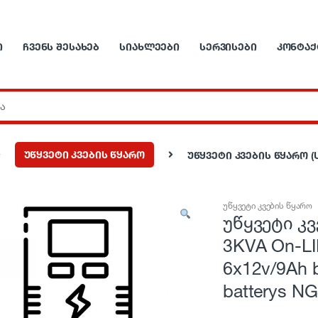
Ი
ᲩᲕᲔᲜᲡ ᲨᲔᲡᲐᲮᲔᲑ
ᲡᲘᲐᲮᲚᲔᲔᲑᲘ
ᲡᲔᲠᲕᲘᲡᲔᲑᲘ
ᲙᲝᲜᲢᲐᲥ
უწყვეტი კვების წყარო
უწყვეტი კვების წყარო (UP
უწყვეტი კვების წყარო
უწყვეტი კვ
3KVA On-LI
6x12v/9Ah b
batterys N