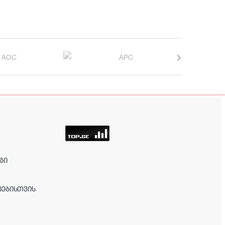
ᲒᲘ
ᲘᲔᲑᲘᲡᲗᲕᲘᲡ