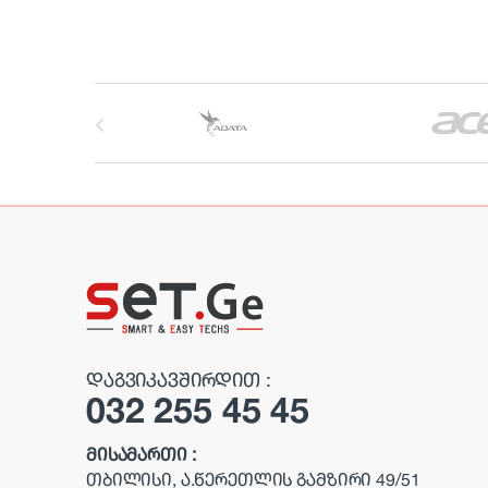
B
r
a
n
d
s
C
ᲓᲐᲒᲕᲘᲙᲐᲕᲨᲘᲠᲓᲘᲗ :
032 255 45 45
a
r
ᲛᲘᲡᲐᲛᲐᲠᲗᲘ :
ᲗᲑᲘᲚᲘᲡᲘ, Ა.ᲬᲔᲠᲔᲗᲚᲘᲡ ᲒᲐᲛᲖᲘᲠᲘ 49/51