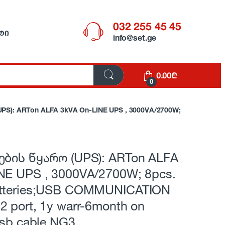
032 255 45 45
ᲢᲘ
info@set.ge
0.00
₾
0
S): ARTon ALFA 3kVA On-LINE UPS , 3000VA/2700W;
ების წყარო (UPS): ARTon ALFA
NE UPS , 3000VA/2700W; 8pcs.
atteries;USB COMMUNICATION
 port, 1y warr-6month on
usb cable NG3