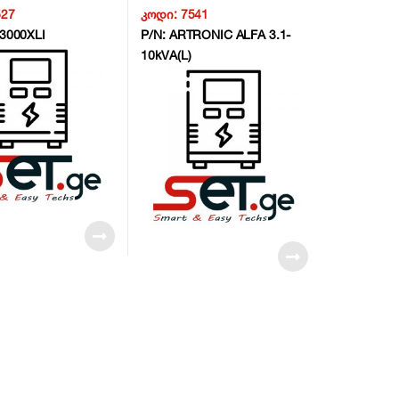
XLI, 3000VA/2700W
10kVA(L) ON-LINE UPS
527
კოდი:
7541
2
,10kVA/9000 W ,w/Battery 20
3000XLI
P/N:
ARTRONIC ALFA 3.1-
pcs. 12V/9Ah , 1y warr-
6month on batterys NG3
10kVA(L)