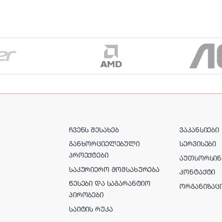
ᲩᲕᲔᲜᲡ ᲨᲔᲡᲐᲮᲔᲑ
ᲕᲐᲙᲐᲜᲡᲘᲔᲑᲘ
ᲒᲐᲜᲮᲝᲠᲪᲘᲔᲚᲔᲑᲣᲚᲘ
ᲡᲔᲠᲕᲘᲡᲔᲑᲘ
ᲞᲠᲝᲔᲥᲢᲔᲑᲘ
ᲐᲣᲗᲡᲝᲠᲡᲘᲜ
ᲡᲐᲙᲣᲠᲘᲔᲠᲝ ᲛᲝᲛᲡᲐᲮᲣᲠᲔᲑᲐ
ᲙᲝᲜᲢᲐᲥᲢᲘ
ᲬᲔᲡᲔᲑᲘ ᲓᲐ ᲡᲐᲒᲐᲠᲐᲜᲢᲘᲝ
ᲝᲠᲒᲐᲜᲘᲖᲐᲪ
ᲞᲘᲠᲝᲑᲔᲑᲘ
ᲡᲐᲘᲢᲘᲡ ᲠᲣᲙᲐ