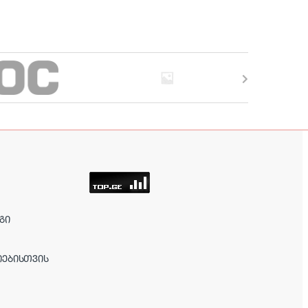
ᲒᲘ
ᲘᲔᲑᲘᲡᲗᲕᲘᲡ