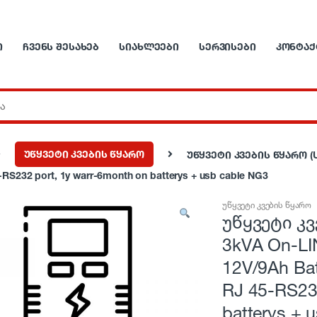
Ი
ᲩᲕᲔᲜᲡ ᲨᲔᲡᲐᲮᲔᲑ
ᲡᲘᲐᲮᲚᲔᲔᲑᲘ
ᲡᲔᲠᲕᲘᲡᲔᲑᲘ
ᲙᲝᲜᲢᲐᲥ
უწყვეტი კვების წყარო
უწყვეტი კვების წყარო (UP
S232 port, 1y warr-6month on batterys + usb cable NG3
უწყვეტი კვების წყარო
უწყვეტი კვ
3kVA On-LI
12V/9Ah B
RJ 45-RS232
batterys + 